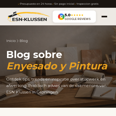
Presupuesto en 24 horas
Sin pago inicial
Inspeccion gratis
5.0
★★★★★
G
GOOGLE REVIEWS
Inicio
Blog
Blog sobre
Enyesado y Pintura
Ontdek tips, trends en inspiratie over stucwerk en
afwerking. Praktisch advies van de vakmensen van
ESN Klussen in Groningen.