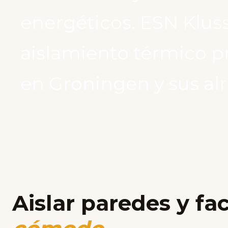
energéticos. ESN Klus
aislamiento térmico p
en Groningen y sus al
Aislar paredes y f