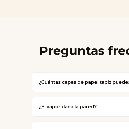
Preguntas fr
¿Cuántas capas de papel tapiz puedes
Podemos eliminar varias capas de papel 
resultado final es el mismo.
¿El vapor daña la pared?
No, la limpieza en seco profesional es 
retirarla, la pared está lista para un nue