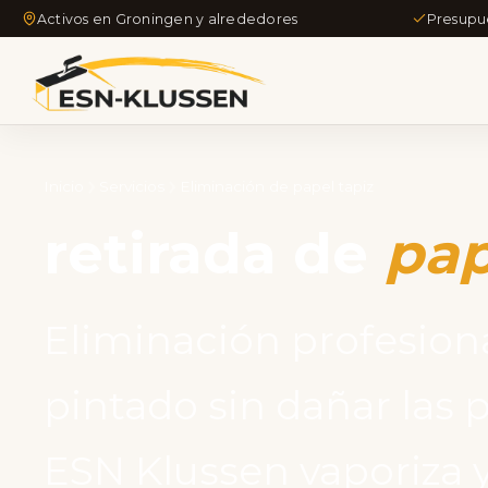
Activos en Groningen y alrededores
Presupu
Inicio
Servicios
Eliminación de papel tapiz
retirada de
pap
Eliminación profesion
pintado sin dañar las 
ESN Klussen vaporiza y 