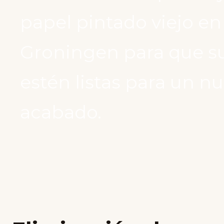
papel pintado viejo en
Groningen para que s
estén listas para un n
acabado.