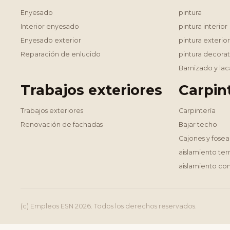
Enyesado
pintura
Interior enyesado
pintura interior
Enyesado exterior
pintura exterior
Reparación de enlucido
pintura decorat
Barnizado y la
Trabajos exteriores
Carpin
Trabajos exteriores
Carpintería
Renovación de fachadas
Bajar techo
Cajones y fose
aislamiento te
aislamiento con
(c) Empleos ESN 2026. Todos los derechos reservados.