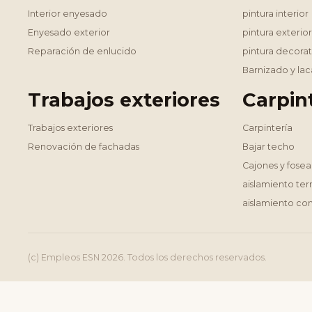
Interior enyesado
pintura interior
Enyesado exterior
pintura exterior
Reparación de enlucido
pintura decorat
Barnizado y la
Trabajos exteriores
Carpin
Trabajos exteriores
Carpintería
Renovación de fachadas
Bajar techo
Cajones y fose
aislamiento te
aislamiento con
(c) Empleos ESN 2026. Todos los derechos reservados.