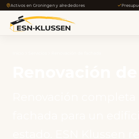
Activos en Groningen y alrededores
Presupu
Inicio
Servicios
Renovación de fachada
Renovación d
Renovación completa
fachada para un edifi
estado. ESN Klussen re