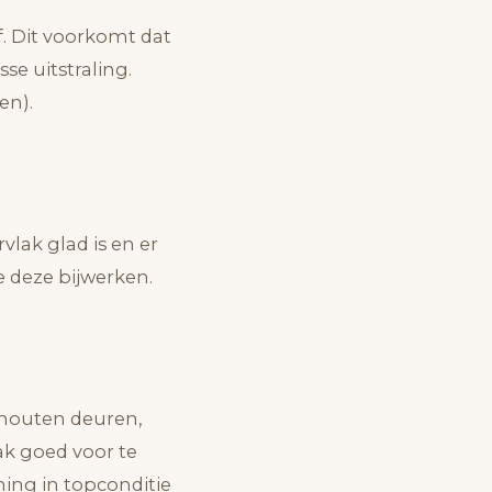
f. Dit voorkomt dat
se uitstraling.
en).
vlak glad is en er
 deze bijwerken.
 houten deuren,
ak goed voor te
ning in topconditie