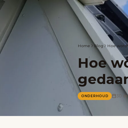
Home
Blog
Hoe wordt
Hoe wo
gedaa
30 d
ONDERHOUD