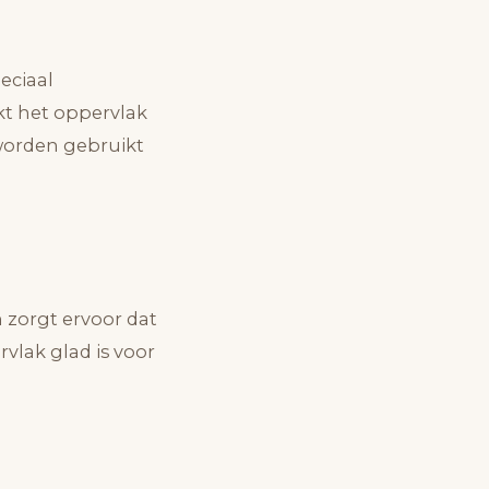
eciaal
kt het oppervlak
worden gebruikt
n zorgt ervoor dat
vlak glad is voor