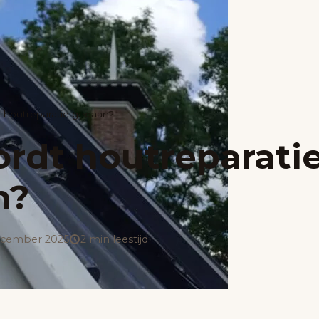
 houtreparatie gedaan?
rdt houtreparati
n?
ecember 2025
2 min leestijd