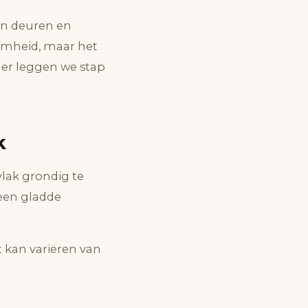
en deuren en
amheid, maar het
der leggen we stap
k
vlak grondig te
 een gladde
t kan variëren van