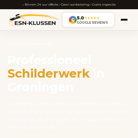
Binnen 24 uur offerte
Geen aanbetaling
Gratis inspectie
5.0
★★★★★
G
GOOGLE REVIEWS
Home
Schilderwerk
Professioneel
Schilderwerk
in
Groningen
Duurzame verfafwerking voor binnen en buiten, in
elke gewenste kleur en stijl. Van muren en plafonds
tot kozijnen, deuren en gevels — strak, netjes en
met oog voor detail.