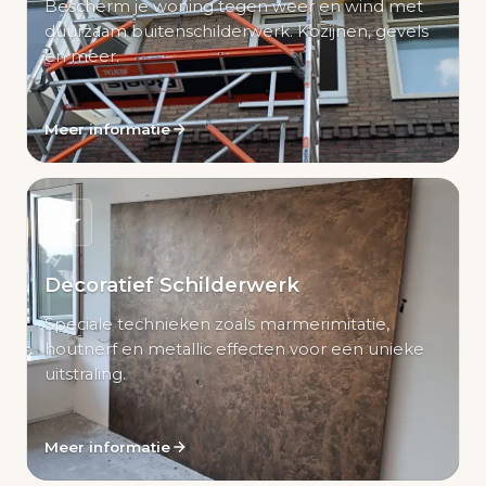
Bescherm je woning tegen weer en wind met
duurzaam buitenschilderwerk. Kozijnen, gevels
en meer.
Meer informatie
Decoratief Schilderwerk
Speciale technieken zoals marmerimitatie,
houtnerf en metallic effecten voor een unieke
uitstraling.
Meer informatie