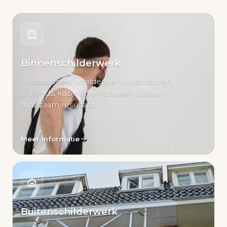
Binnenschilderwerk
Professioneel schilderwerk voor muren,
plafonds, kozijnen en deuren. Strak en
duurzaam resultaat.
Meer informatie
Buitenschilderwerk