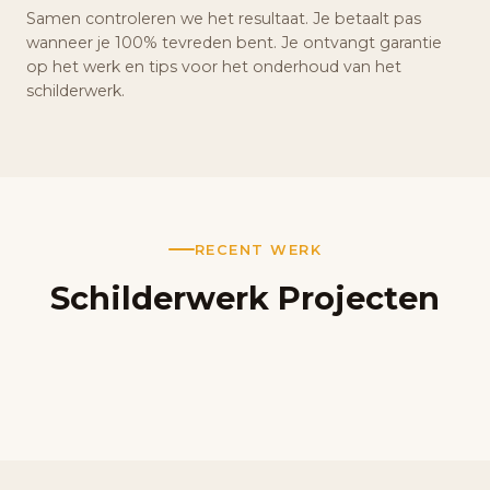
Samen controleren we het resultaat. Je betaalt pas
wanneer je 100% tevreden bent. Je ontvangt garantie
op het werk en tips voor het onderhoud van het
schilderwerk.
RECENT WERK
Schilderwerk Projecten
Woonkamer Schilderwerk
Keuken Renovatie
Decoratieve Accentwand
Project in Groningen
Stucwerk en schilderwerk in Groningen
Slaapkamer Groningen