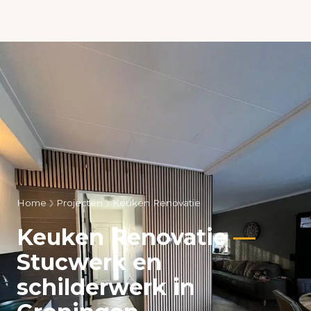
Home
Projecten
Keuken Renovatie
Keuken Renovatie
—
Stucwerk en
schilderwerk in