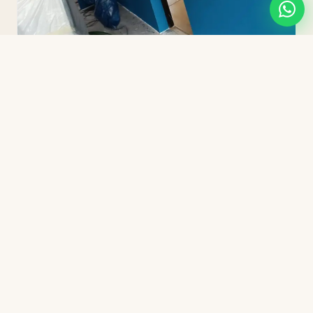
SCHILDERWERK
Woonkamer Schilderwerk
Bekijk project
Klaar voor strak
resultaat
?
Vraag vandaag nog een vrijblijvende offerte aan en
ontdek wat ESN Klussen voor jouw project kan