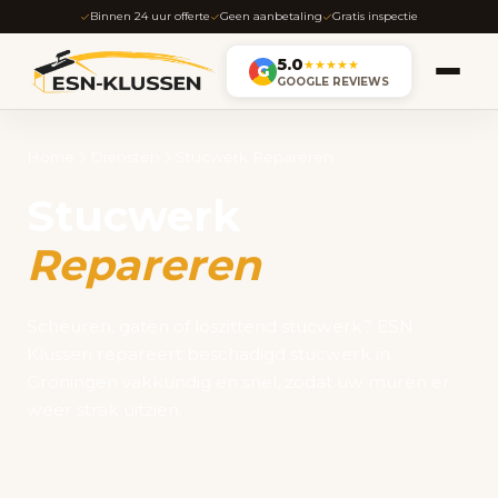
Binnen 24 uur offerte
Geen aanbetaling
Gratis inspectie
5.0
★★★★★
G
GOOGLE REVIEWS
Home
Diensten
Stucwerk Repareren
Stucwerk
Repareren
Scheuren, gaten of loszittend stucwerk? ESN
Klussen repareert beschadigd stucwerk in
Groningen vakkundig en snel, zodat uw muren er
weer strak uitzien.