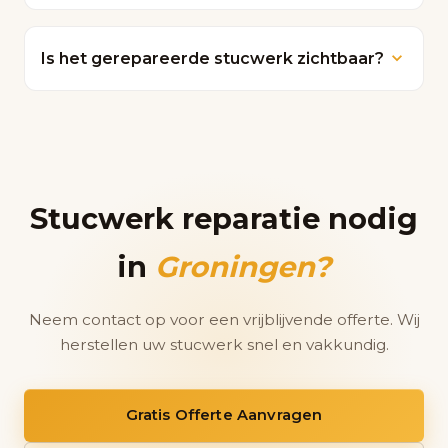
reparatie aan.
De meeste reparaties zijn binnen een dag
klaar. Bij grotere oppervlakken kan het iets
Is het gerepareerde stucwerk zichtbaar?
langer duren.
Bij vakkundige reparatie is het resultaat
naadloos en niet te onderscheiden van het
omliggende stucwerk.
Stucwerk reparatie nodig
in
Groningen?
Neem contact op voor een vrijblijvende offerte. Wij
herstellen uw stucwerk snel en vakkundig.
Gratis Offerte Aanvragen