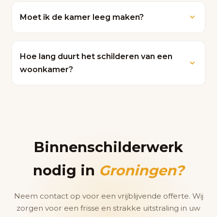
acrylverven van bekende merken. De keuze
Moet ik de kamer leeg maken?
hangt af van de ruimte en het gewenste
resultaat.
Dat hoeft niet. Wij dekken uw meubels en
vloeren zorgvuldig af. Wel is het handig om
Hoe lang duurt het schilderen van een
kwetsbare voorwerpen te verplaatsen.
woonkamer?
Een gemiddelde woonkamer is meestal
binnen 2 tot 3 dagen klaar, inclusief
voorbereiding en droogtijd.
Binnenschilderwerk
nodig in
Groningen?
Neem contact op voor een vrijblijvende offerte. Wij
zorgen voor een frisse en strakke uitstraling in uw