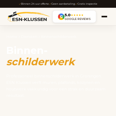
Binnen 24 uur offerte
Geen aanbetaling
Gratis inspectie
5.0
★★★★★
G
GOOGLE REVIEWS
Home
Diensten
Binnenschilderwerk
Binnen-
schilderwerk
Professioneel binnenschilderwerk in Groningen.
ESN Klussen verft muren, plafonds, kozijnen en
houtwerk vakkundig voor een strak en duurzaam
resultaat.