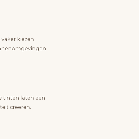
 vaker kiezen
 binnenomgevingen
e tinten laten een
eit creëren.