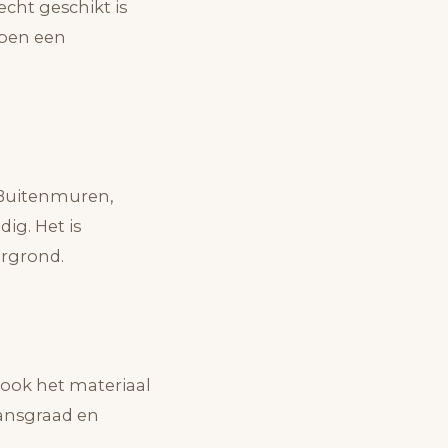
echt geschikt is
lpen een
. Buitenmuren,
ig. Het is
ergrond.
 ook het materiaal
lansgraad en