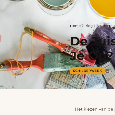
Home
Blog
De Juiste 
De Jui
Je Op?
6 j
SCHILDERWERK
Het kiezen van de 