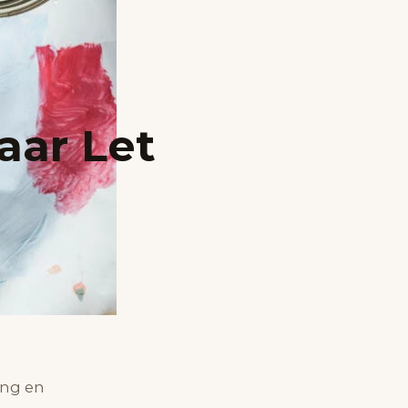
aar Let
ing en