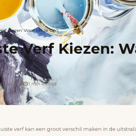
Verf Kiezen: Waar Let Je Op?
ste Verf Kiezen: W
anuari 2026
1 min leestijd
juiste verf kan een groot verschil maken in de uitstral