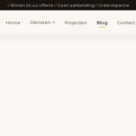
Binnen 24 uur offerte
Geen aanbetaling
Gratis inspectie
Diensten
Home
Projecten
Blog
Contact